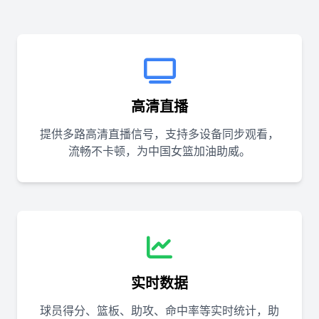
高清直播
提供多路高清直播信号，支持多设备同步观看，
流畅不卡顿，为中国女篮加油助威。
实时数据
球员得分、篮板、助攻、命中率等实时统计，助