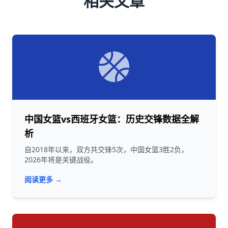
相关文章
中国女篮vs西班牙女篮：历史交锋数据全解
析
自2018年以来，双方共交锋5次，中国女篮3胜2负，
2026年将是关键战役。
阅读更多 →