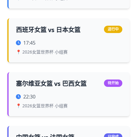
西班牙女篮 vs 日本女篮
进行中
17:45
📍 2026女篮世界杯 小组赛
塞尔维亚女篮 vs 巴西女篮
待开始
22:30
📍 2026女篮世界杯 小组赛
已完成