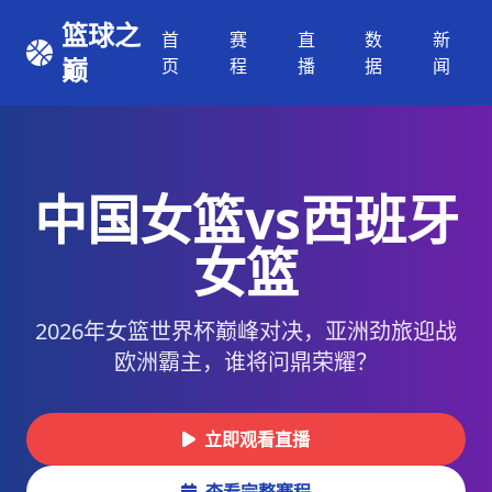
篮球之
首
赛
直
数
新
巅
页
程
播
据
闻
中国女篮vs西班牙
女篮
2026年女篮世界杯巅峰对决，亚洲劲旅迎战
欧洲霸主，谁将问鼎荣耀？
立即观看直播